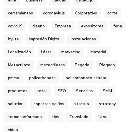
arte
business
calidad
catalogo
cerramientos
coronavirus
Corporativo
corte
covid19
diseño
Empresa
expositores
feria
hylite
Impresión Digital
instalaciones
Localización
Láser
marketing
Material
Metacrilato
metacrilatos
Pegado
Plegado
pmma
policarbonato
policarbonato celular
productos
retail
SEO
Servicios
SMM
solution
soportes rígidos
startup
strategy
termoconformado
tips
Translado
Urna
video