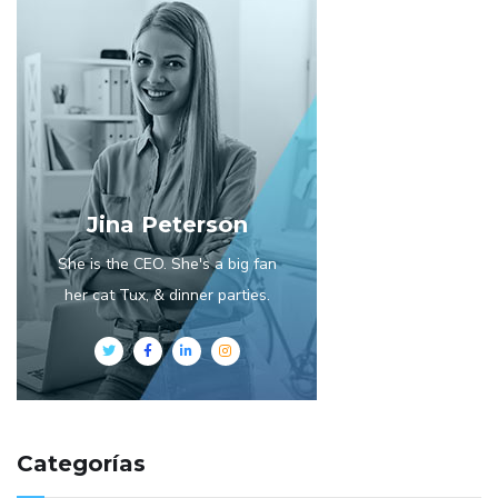
Jina Peterson
She is the CEO. She's a big fan
her cat Tux, & dinner parties.
Categorías