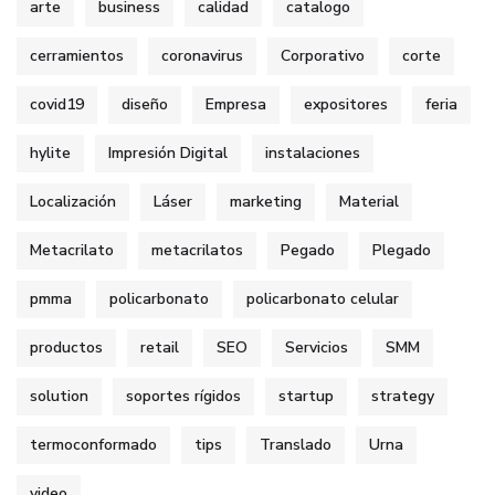
arte
business
calidad
catalogo
cerramientos
coronavirus
Corporativo
corte
covid19
diseño
Empresa
expositores
feria
hylite
Impresión Digital
instalaciones
Localización
Láser
marketing
Material
Metacrilato
metacrilatos
Pegado
Plegado
pmma
policarbonato
policarbonato celular
productos
retail
SEO
Servicios
SMM
solution
soportes rígidos
startup
strategy
termoconformado
tips
Translado
Urna
video