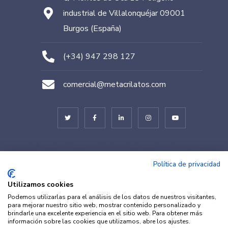
industrial de Villalonquéjar 09001
Burgos (España)
(+34) 947 298 127
comercial@metacrilatos.com
© METACRILATOS BURGOS 2022. Diseñado por
TESEO – ERIBEA
Política de privacidad
Utilizamos cookies
Podemos utilizarlas para el análisis de los datos de nuestros visitantes,
para mejorar nuestro sitio web, mostrar contenido personalizado y
brindarle una excelente experiencia en el sitio web. Para obtener más
información sobre las cookies que utilizamos, abre los ajustes.