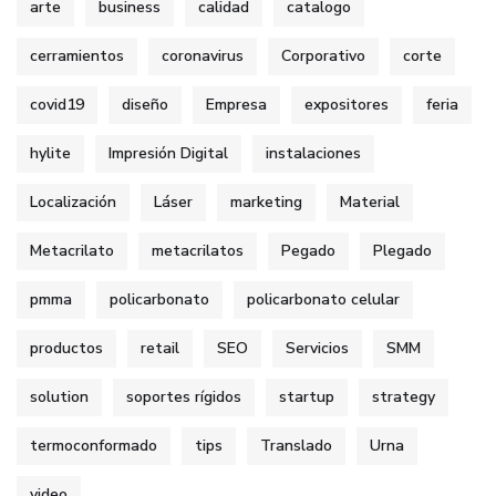
arte
business
calidad
catalogo
cerramientos
coronavirus
Corporativo
corte
covid19
diseño
Empresa
expositores
feria
hylite
Impresión Digital
instalaciones
Localización
Láser
marketing
Material
Metacrilato
metacrilatos
Pegado
Plegado
pmma
policarbonato
policarbonato celular
productos
retail
SEO
Servicios
SMM
solution
soportes rígidos
startup
strategy
termoconformado
tips
Translado
Urna
video