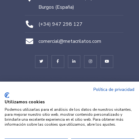
Burgos (España)
(+34) 947 298 127
comercial@metacrilatos.com
© METACRILATOS BURGOS 2022. Diseñado
por
TESEO – ERIBEA
Política de privacidad
Utilizamos cookies
Podemos utilizarlas para el análisis de los datos de nuestros visitantes,
para mejorar nuestro sitio web, mostrar contenido personalizado y
brindarle una excelente experiencia en el sitio web. Para obtener más
información sobre las cookies que utilizamos, abre los ajustes.
© METACRILATOS Y