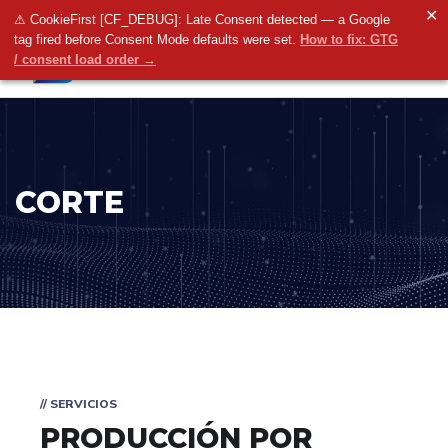
✕
⚠ CookieFirst [CF_DEBUG]: Late Consent detected — a Google
tag fired before Consent Mode defaults were set.
How to fix: GTG
/ consent load order →
CORTE
// SERVICIOS
PRODUCCIÓN POR