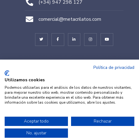
(+34) 947 298 127
comercial@metacrilatos.com
© METACRILATOS BURGOS 2022. Diseñado
por
TESEO – ERIBEA
Política de privacidad
Utilizamos cookies
Podemos utilizarlas para el análisis de los datos de nuestros visitantes,
para mejorar nuestro sitio web, mostrar contenido personalizado y
brindarle una excelente experiencia en el sitio web. Para obtener más
información sobre las cookies que utilizamos, abre los ajustes.
© METACRILATOS Y
Aceptar todo
Rechazar
Aviso legal
·
Política de
PLÁSTICOS 2022. Diseñado por
Privacidad
·
Política de
No, ajustar
TESEO – ERIBEA
Cookies