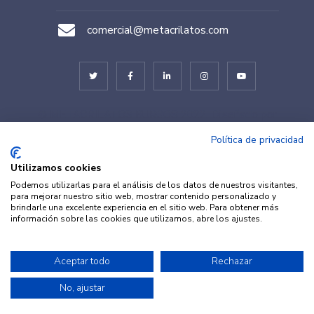
comercial@metacrilatos.com
© METACRILATOS BURGOS 2022. Diseñado por
TESEO – ERIBEA
Política de privacidad
Utilizamos cookies
Podemos utilizarlas para el análisis de los datos de nuestros visitantes,
para mejorar nuestro sitio web, mostrar contenido personalizado y
brindarle una excelente experiencia en el sitio web. Para obtener más
información sobre las cookies que utilizamos, abre los ajustes.
© METACRILATOS Y PLÁSTICOS
Aceptar todo
Rechazar
Aviso legal
·
Política de
2022. Diseñado por
TESEO –
Privacidad
·
Política de
No, ajustar
ERIBEA
Cookies