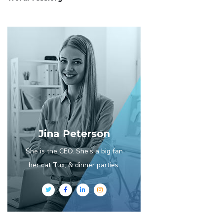
Jina Peterson
She is the CEO. She's a big fan
her cat Tux, & dinner parties.