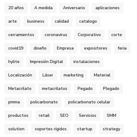
20 años
A medida
Aniversario
aplicaciones
arte
business
calidad
catalogo
cerramientos
coronavirus
Corporativo
corte
covid19
diseño
Empresa
expositores
feria
hylite
Impresión Digital
instalaciones
Localización
Láser
marketing
Material
Metacrilato
metacrilatos
Pegado
Plegado
pmma
policarbonato
policarbonato celular
productos
retail
SEO
Servicios
SMM
solution
soportes rígidos
startup
strategy