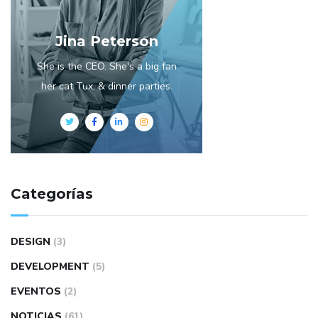
Jina Peterson
She is the CEO. She's a big fan
her cat Tux, & dinner parties.
Categorías
DESIGN
(3)
DEVELOPMENT
(5)
EVENTOS
(2)
NOTICIAS
(61)