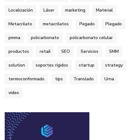
Localización
Láser
marketing
Material
Metacrilato
metacrilatos
Pegado
Plegado
pmma
policarbonato
policarbonato celular
productos
retail
SEO
Servicios
SMM
solution
soportes rígidos
startup
strategy
termoconformado
tips
Translado
Urna
video