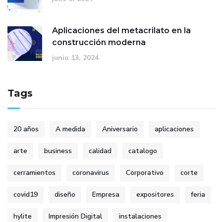
Aplicaciones del metacrilato en la
construcción moderna
junio 13, 2024
Tags
20 años
A medida
Aniversario
aplicaciones
arte
business
calidad
catalogo
cerramientos
coronavirus
Corporativo
corte
covid19
diseño
Empresa
expositores
feria
hylite
Impresión Digital
instalaciones