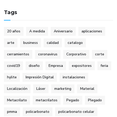
Tags
20 años
A medida
Aniversario
aplicaciones
arte
business
calidad
catalogo
cerramientos
coronavirus
Corporativo
corte
covid19
diseño
Empresa
expositores
feria
hylite
Impresión Digital
instalaciones
Localización
Láser
marketing
Material
Metacrilato
metacrilatos
Pegado
Plegado
pmma
policarbonato
policarbonato celular