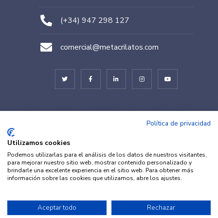
(+34) 947 298 127
comercial@metacrilatos.com
© METACRILATOS BURGOS 2022. Diseñado por
TESEO – ERIBEA
Política de privacidad
Utilizamos cookies
Podemos utilizarlas para el análisis de los datos de nuestros visitantes,
para mejorar nuestro sitio web, mostrar contenido personalizado y
brindarle una excelente experiencia en el sitio web. Para obtener más
información sobre las cookies que utilizamos, abre los ajustes.
© METACRILATOS Y PLÁSTICOS
Aceptar todo
Rechazar
Aviso legal
·
Política de
2022. Diseñado por
TESEO –