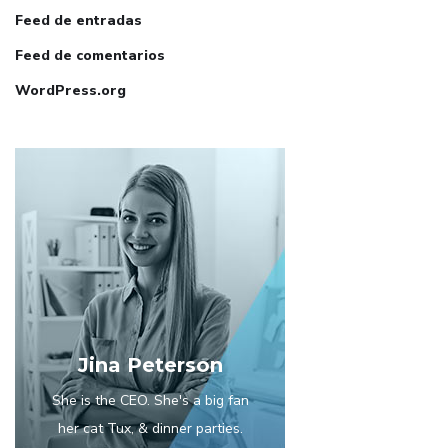
Feed de entradas
Feed de comentarios
WordPress.org
Jina Peterson
She is the CEO. She's a big fan
her cat Tux, & dinner parties.