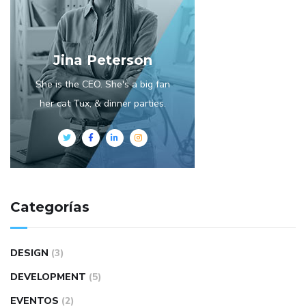
Jina Peterson
She is the CEO. She's a big fan
her cat Tux, & dinner parties.
Categorías
DESIGN
(3)
DEVELOPMENT
(5)
EVENTOS
(2)