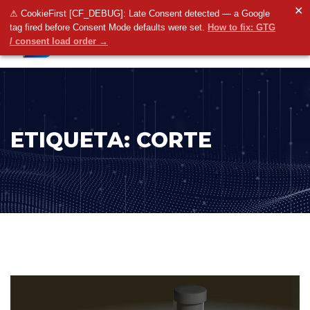
✕
⚠ CookieFirst [CF_DEBUG]: Late Consent detected — a Google
tag fired before Consent Mode defaults were set.
How to fix: GTG
/ consent load order →
ETIQUETA:
CORTE