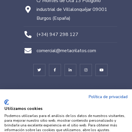
C/ Montes de Oca 13 Polígono
industrial de Villalonquéjar 09001
Burgos (España)
(+34) 947 298 127
comercial@metacrilatos.com
© METACRILATOS BURGOS 2022. Diseñado por
TESEO – ERIBEA
Política de privacidad
Utilizamos cookies
Podemos utilizarlas para el análisis de los datos de nuestros visitantes,
para mejorar nuestro sitio web, mostrar contenido personalizado y
brindarle una excelente experiencia en el sitio web. Para obtener más
información sobre las cookies que utilizamos, abre los ajustes.