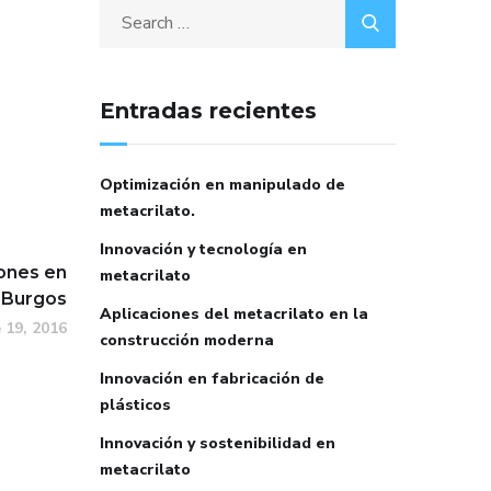
Entradas recientes
Optimización en manipulado de
metacrilato.
Innovación y tecnología en
iones en
metacrilato
 Burgos
Aplicaciones del metacrilato en la
 19, 2016
construcción moderna
Innovación en fabricación de
plásticos
Innovación y sostenibilidad en
metacrilato