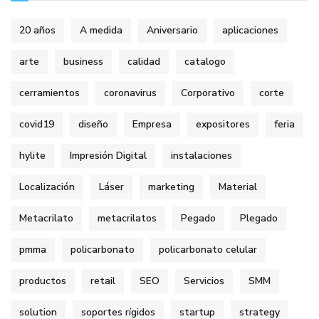
20 años
A medida
Aniversario
aplicaciones
arte
business
calidad
catalogo
cerramientos
coronavirus
Corporativo
corte
covid19
diseño
Empresa
expositores
feria
hylite
Impresión Digital
instalaciones
Localización
Láser
marketing
Material
Metacrilato
metacrilatos
Pegado
Plegado
pmma
policarbonato
policarbonato celular
productos
retail
SEO
Servicios
SMM
solution
soportes rígidos
startup
strategy