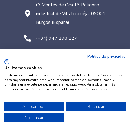
C/ Montes de Oca 13 Polígono
industrial de Villalonquéjar 09001
Burgos (España)
(+34) 947 298 127
comercial@metacrilatos.com
Política de privacidad
Utilizamos cookies
Podemos utilizarlas para el análisis de los datos de nuestros visitantes,
para mejorar nuestro sitio web, mostrar contenido personalizado y
brindarle una excelente experiencia en el sitio web. Para obtener más
© METACRILATOS BURGOS 2022. Diseñado por
información sobre las cookies que utilizamos, abre los ajustes.
TESEO – ERIBEA
Aceptar todo
Rechazar
No, ajustar