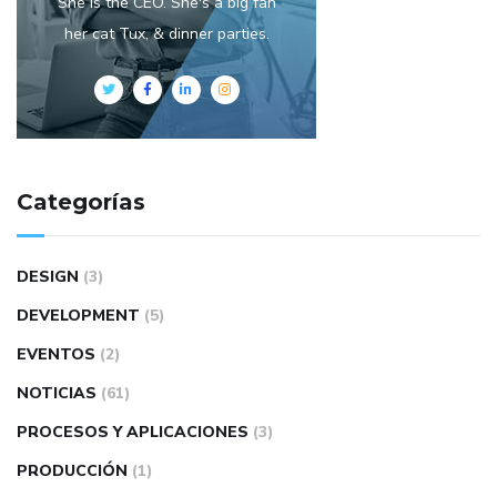
She is the CEO. She's a big fan
her cat Tux, & dinner parties.
Categorías
DESIGN
(3)
DEVELOPMENT
(5)
EVENTOS
(2)
NOTICIAS
(61)
PROCESOS Y APLICACIONES
(3)
PRODUCCIÓN
(1)