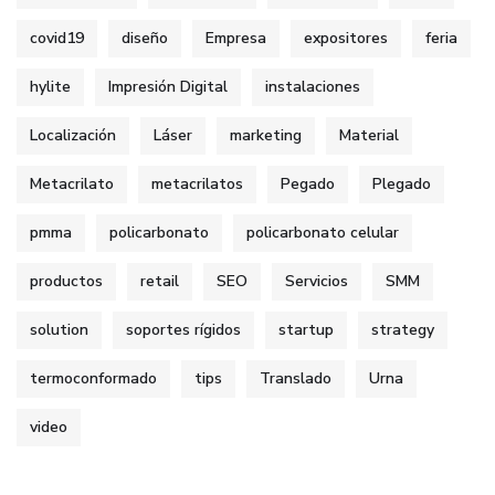
covid19
diseño
Empresa
expositores
feria
hylite
Impresión Digital
instalaciones
Localización
Láser
marketing
Material
Metacrilato
metacrilatos
Pegado
Plegado
pmma
policarbonato
policarbonato celular
productos
retail
SEO
Servicios
SMM
solution
soportes rígidos
startup
strategy
termoconformado
tips
Translado
Urna
video