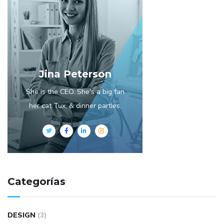
Jina Peterson
She is the CEO. She's a big fan
her cat Tux, & dinner parties.
Categorías
DESIGN
(3)