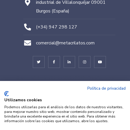
industrial de Villalonquéjar 09001
Burgos (España)
(+34) 947 298 127
comercial@metacrilatos.com
© METACRILATOS BURGOS 2022. Diseñado por
TESEO – ERIBEA
Política de privacidad
Utilizamos cookies
Podemos utilizarlas para el análisis de los datos de nuestros visitantes,
para mejorar nuestro sitio web, mostrar contenido personalizado y
brindarle una excelente experiencia en el sitio web. Para obtener más
información sobre las cookies que utilizamos, abre los ajustes.