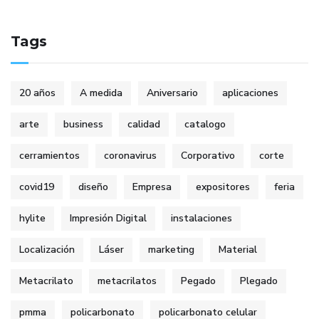
Tags
20 años
A medida
Aniversario
aplicaciones
arte
business
calidad
catalogo
cerramientos
coronavirus
Corporativo
corte
covid19
diseño
Empresa
expositores
feria
hylite
Impresión Digital
instalaciones
Localización
Láser
marketing
Material
Metacrilato
metacrilatos
Pegado
Plegado
pmma
policarbonato
policarbonato celular