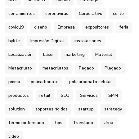
cerramientos
coronavirus
Corporativo
corte
covid19
diseño
Empresa
expositores
feria
hylite
Impresión Digital
instalaciones
Localización
Láser
marketing
Material
Metacrilato
metacrilatos
Pegado
Plegado
pmma
policarbonato
policarbonato celular
productos
retail
SEO
Servicios
SMM
solution
soportes rígidos
startup
strategy
termoconformado
tips
Translado
Urna
video