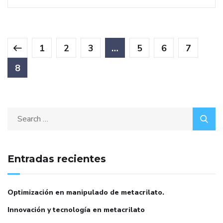
1
2
3
…
5
6
7
8
Entradas recientes
Optimización en manipulado de metacrilato.
Innovación y tecnología en metacrilato