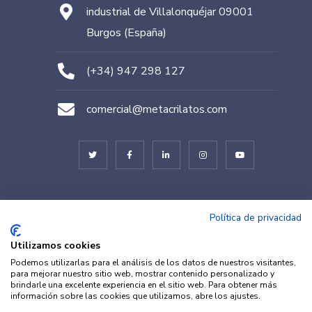
industrial de Villalonquéjar 09001
Burgos (España)
(+34) 947 298 127
comercial@metacrilatos.com
© METACRILATOS BURGOS 2022. Diseñado por
TESEO – ERIBEA
Política de privacidad
Utilizamos cookies
Podemos utilizarlas para el análisis de los datos de nuestros visitantes,
para mejorar nuestro sitio web, mostrar contenido personalizado y
brindarle una excelente experiencia en el sitio web. Para obtener más
información sobre las cookies que utilizamos, abre los ajustes.