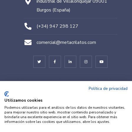
industrial de Villalonquéjar 09001
Burgos (España)
(+34) 947 298 127
comercial@metacrilatos.com
© METACRILATOS BURGOS 2022. Diseñado por
TESEO – ERIBEA
Política de privacidad
Utilizamos cookies
Podemos utilizarlas para el análisis de los datos de nuestros visitantes,
para mejorar nuestro sitio web, mostrar contenido personalizado y
brindarle una excelente experiencia en el sitio web. Para obtener más
información sobre las cookies que utilizamos, abre los ajustes.