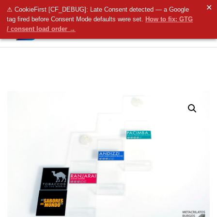
✕
⚠ CookieFirst [CF_DEBUG]: Late Consent detected — a Google
tag fired before Consent Mode defaults were set.
How to fix: GTG
/ consent load order →