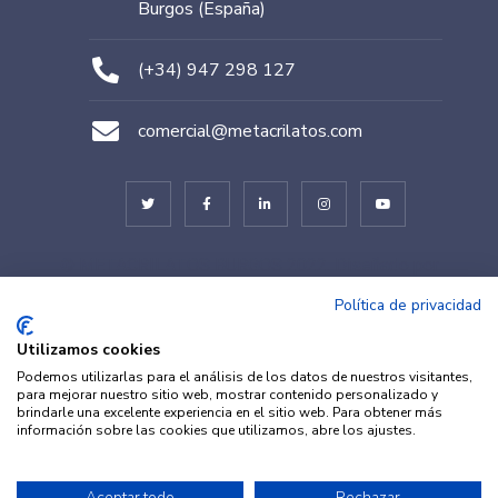
Burgos (España)
(+34) 947 298 127
comercial@metacrilatos.com
© METACRILATOS BURGOS 2022. Diseñado por
TESEO – ERIBEA
Política de privacidad
Utilizamos cookies
Podemos utilizarlas para el análisis de los datos de nuestros visitantes,
para mejorar nuestro sitio web, mostrar contenido personalizado y
brindarle una excelente experiencia en el sitio web. Para obtener más
información sobre las cookies que utilizamos, abre los ajustes.
© METACRILATOS Y PLÁSTICOS
Aceptar todo
Rechazar