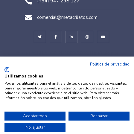
(+34) 947 298 127
comercial@metacrilatos.com
© METACRILATOS BURGOS 2022. Diseñado por
TESEO – ERIBEA
Política de privacidad
Utilizamos cookies
Podemos utilizarlas para el análisis de los datos de nuestros visitantes,
para mejorar nuestro sitio web, mostrar contenido personalizado y
brindarle una excelente experiencia en el sitio web. Para obtener más
información sobre las cookies que utilizamos, abre los ajustes.
© METACRILATOS Y PLÁSTICOS
Aceptar todo
Rechazar
Aviso legal
·
Política de
2022. Diseñado por
TESEO –
Privacidad
·
Política de
No, ajustar
ERIBEA
Cookies