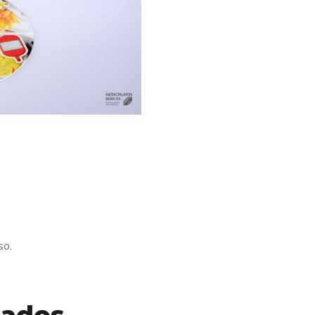
so.
nados