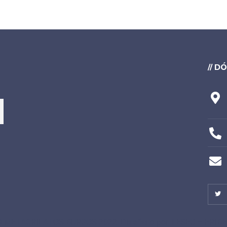
// 
 METACRILATOS BURGOS 2022. Diseñado por
TESEO – ERIB