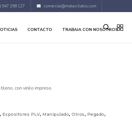
) 947 298 127
comercial@metacrilatos.com
OTICIAS
CONTACTO
TRABAJA CON NOSOTROS
tileno, con vinilo impreso.
,
Expositores PLV
,
Manipulado
,
Otros
,
Pegado
,